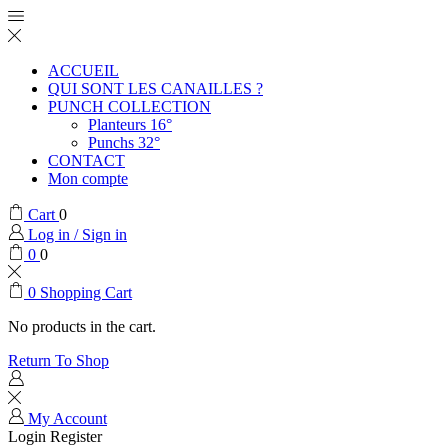
ACCUEIL
QUI SONT LES CANAILLES ?
PUNCH COLLECTION
Planteurs 16°
Punchs 32°
CONTACT
Mon compte
Cart
0
Log in / Sign in
0
0
0
Shopping Cart
No products in the cart.
Return To Shop
My Account
Login
Register