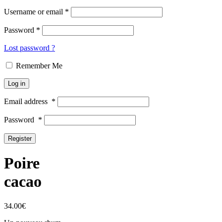
Username or email
*
Password
*
Lost password ?
Remember Me
Log in
Email address
*
Password
*
Register
Poire
cacao
34.00
€