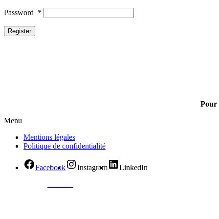
Password
*
Register
Pour 
Menu
Mentions légales
Politique de confidentialité
Facebook
Instagram
LinkedIn
© Created by
8theme
- Power Elite ThemeForest Author.