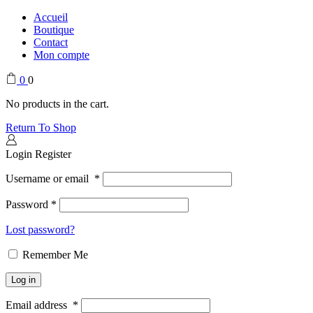
Accueil
Boutique
Contact
Mon compte
0
0
No products in the cart.
Return To Shop
Login
Register
Username or email
*
Password
*
Lost password?
Remember Me
Log in
Email address
*