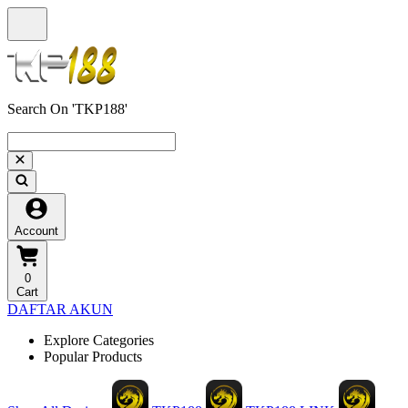
Search On 'TKP188'
Account
0
Cart
DAFTAR AKUN
Explore Categories
Popular Products