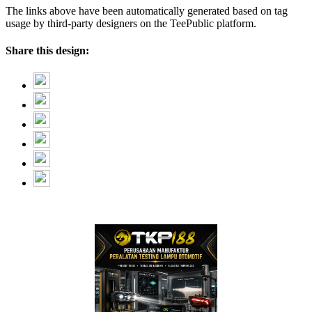
The links above have been automatically generated based on tag
usage by third-party designers on the TeePublic platform.
Share this design: