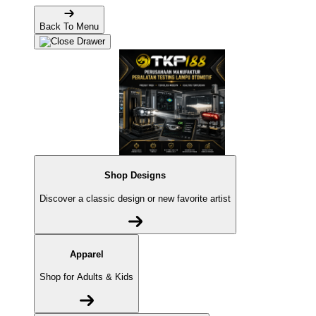
Back To Menu
Shop Designs
Discover a classic design or new favorite artist
Apparel
Shop for Adults & Kids