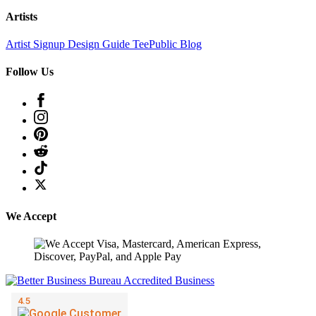
Artists
Artist Signup
Design Guide
TeePublic Blog
Follow Us
We Accept