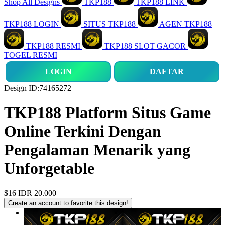
Shop All Designs
TKP188
TKP188 LINK
TKP188 LOGIN
SITUS TKP188
AGEN TKP188
TKP188 RESMI
TKP188 SLOT GACOR
TOGEL RESMI
LOGIN
DAFTAR
Design ID:74165272
TKP188 Platform Situs Game
Online Terkini Dengan
Pengalaman Menarik yang
Unforgetable
$16
IDR 20.000
Create an account to favorite this design!