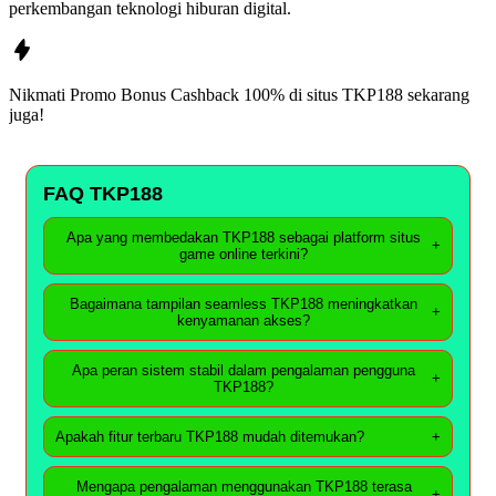
perkembangan teknologi hiburan digital.
Nikmati Promo Bonus Cashback 100% di situs
TKP188
sekarang
juga!
FAQ TKP188
Apa yang membedakan TKP188 sebagai platform situs
+
game online terkini?
Bagaimana tampilan seamless TKP188 meningkatkan
+
kenyamanan akses?
Apa peran sistem stabil dalam pengalaman pengguna
+
TKP188?
Apakah fitur terbaru TKP188 mudah ditemukan?
+
Mengapa pengalaman menggunakan TKP188 terasa
+