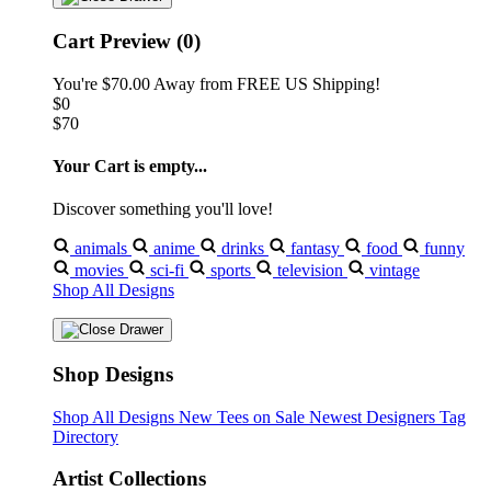
Cart Preview (0)
You're
$70.00
Away from
FREE US Shipping!
$0
$70
Your Cart is empty...
Discover something you'll love!
animals
anime
drinks
fantasy
food
funny
movies
sci-fi
sports
television
vintage
Shop All Designs
Shop Designs
Shop All Designs
New Tees on Sale
Newest Designers
Tag
Directory
Artist Collections