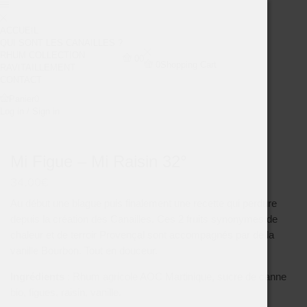
ACCUEIL
QUI SONT LES CANAILLES ?
RHUM COLLECTION
0
0
0
Shopping Cart
RAVITAILLEMENT
CONTACT
Panier
0
Log in / Sign in
Mi Figue – Mi Raisin 32°
34.00
€
Au début une blague puis finalement une recette qui perdure
depuis la création des Canailles. Ces 2 fruits synonymes de
chaleur et de terroir Provençal sont accompagnés par de la
vanille Bourbon. Tout en douceur.
Ingrédients
: Rhum agricole AOC Martinique, sucre de canne
bio, figues, raisin, vanille.