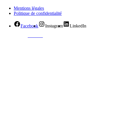
Mentions légales
Politique de confidentialité
Facebook
Instagram
LinkedIn
© Created by
8theme
- Power Elite ThemeForest Author.