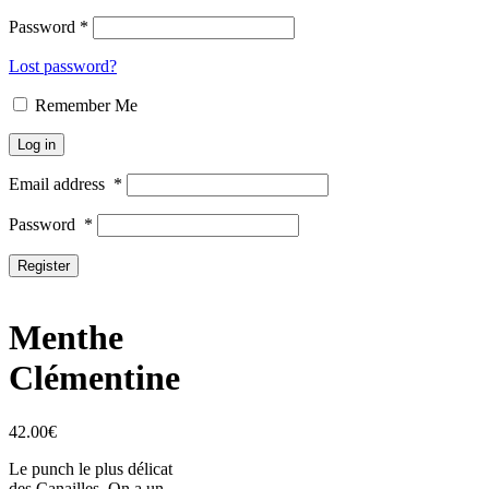
Password
*
Lost password?
Remember Me
Log in
Email address
*
Password
*
Register
Menthe
Clémentine
42.00
€
Le punch le plus délicat
des Canailles. On a un